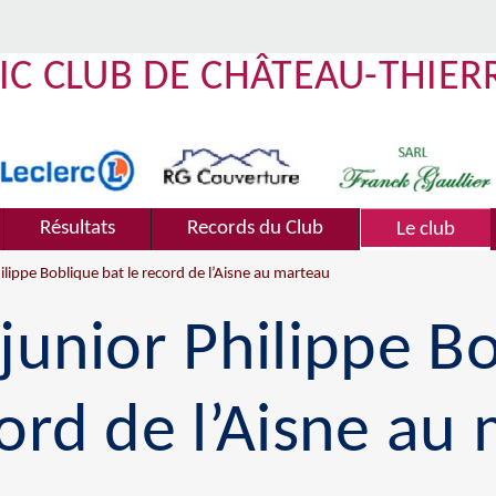
IC CLUB DE CHÂTEAU-THIER
Résultats
Records du Club
Le club
ilippe Boblique bat le record de l’Aisne au marteau
 junior Philippe B
cord de l’Aisne a