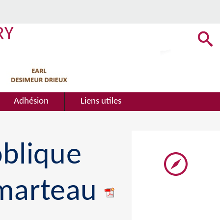
RY
Adhésion
Liens utiles
oblique
u marteau