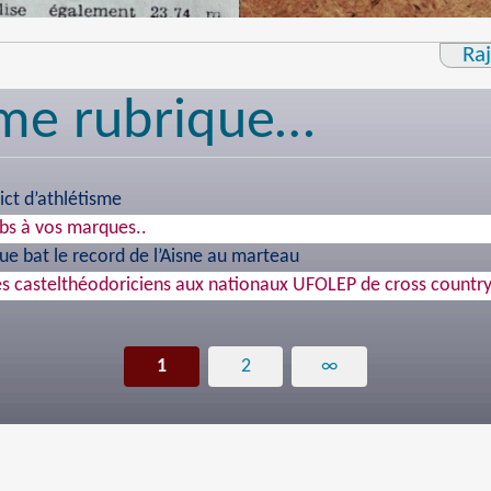
Ra
me rubrique…
ict d’athlétisme
ubs à vos marques..
que bat le record de l’Aisne au marteau
 castelthéodoriciens aux nationaux UFOLEP de cross countr
1
2
∞