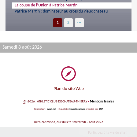
La coupe de l’Union à Patrice Martin
Patrice Martin : dominateur au cross du vieux chateau
1
2
∞
Samedi 8 août 2026
Plan du site Web
©
-2026 , ATHLETIC CLUB DE CHÂTEAU-THIERRY
•
Mentions légales
Réalisation :
pyrat.net
•
Squelette
SoyezCréateurs
propulsé par
SPIP
Dernière mise à jour du site : mercredi 5 août 2026
Participez à la vie du site !