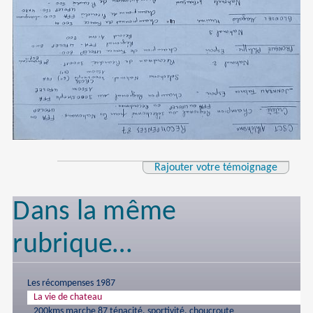
Rajouter votre témoignage
Dans la même
rubrique…
Les récompenses 1987
La vie de chateau
200kms marche 87 ténacité, sportivité, choucroute