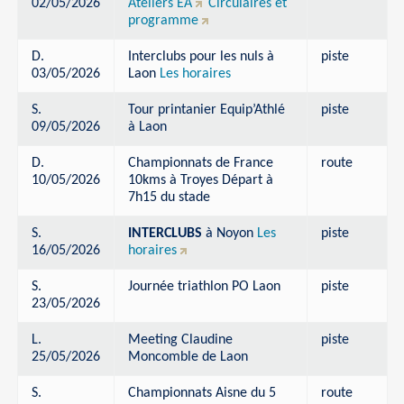
02/05/2026
Ateliers EA
Circulaires et
programme
D.
Interclubs pour les nuls à
piste
03/05/2026
Laon
Les horaires
S.
Tour printanier Equip’Athlé
piste
09/05/2026
à Laon
D.
Championnats de France
route
10/05/2026
10kms à Troyes Départ à
7h15 du stade
S.
INTERCLUBS
à Noyon
Les
piste
16/05/2026
horaires
S.
Journée triathlon PO Laon
piste
23/05/2026
L.
Meeting Claudine
piste
25/05/2026
Moncomble de Laon
S.
Championnats Aisne du 5
route