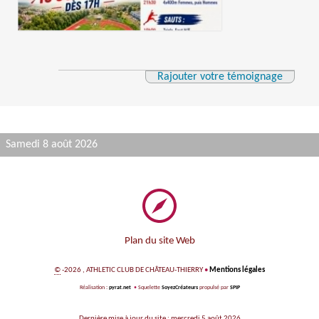
Rajouter votre témoignage
Samedi 8 août 2026
Plan du site Web
©
-2026 , ATHLETIC CLUB DE CHÂTEAU-THIERRY
•
Mentions légales
Réalisation :
pyrat.net
•
Squelette
SoyezCréateurs
propulsé par
SPIP
Dernière mise à jour du site : mercredi 5 août 2026