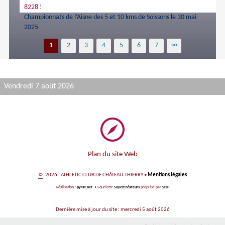
8228 !
Championnats de l’Aisne des 5 et 10 kms de Soissons le 30 mai
2025
1
2
3
4
5
6
7
∞
Vendredi 7 août 2026
Plan du site Web
©
-2026 , ATHLETIC CLUB DE CHÂTEAU-THIERRY
•
Mentions légales
Réalisation :
pyrat.net
•
Squelette
SoyezCréateurs
propulsé par
SPIP
Dernière mise à jour du site : mercredi 5 août 2026