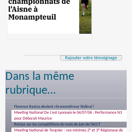
Rajouter votre témoignage
Dans la même
rubrique…
Florence Bastos devient chronométreur fédéral !
Meeting National De L’est Lyonnais le 04/07/06 : Performance N3
pour Déborah Maurice
Retour sur les compétitions du mois de juin de l’ACCT
e
e
Meeting National de Tergnier : nos minimes 2
et 3
Régionaux de