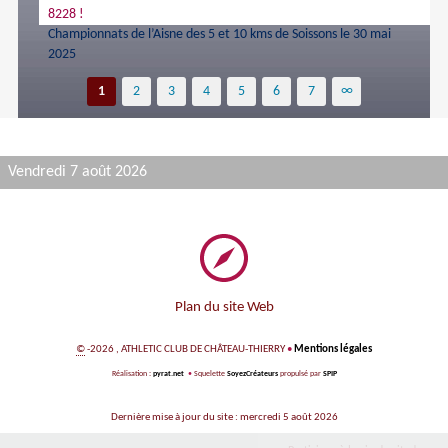
8228 !
Championnats de l’Aisne des 5 et 10 kms de Soissons le 30 mai
2025
1
2
3
4
5
6
7
∞
Vendredi 7 août 2026
Plan du site Web
©
-2026 , ATHLETIC CLUB DE CHÂTEAU-THIERRY
•
Mentions légales
Réalisation :
pyrat.net
•
Squelette
SoyezCréateurs
propulsé par
SPIP
Dernière mise à jour du site : mercredi 5 août 2026