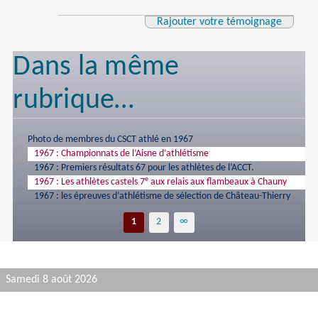
Rajouter votre témoignage
Dans la même
rubrique…
Photo de membres du CSCT athlé en 1967
1967 : Championnats de l’Aisne d’athlétisme
1967 : Premiers résultats 67 pour les athlètes de l’ACCT.
e
1967 : Les athlètes castels 7
aux relais aux flambeaux à Chauny
1967 : les épreuves d’athlétisme de sélection de Château-Thierry
1
2
∞
Samedi 8 août 2026