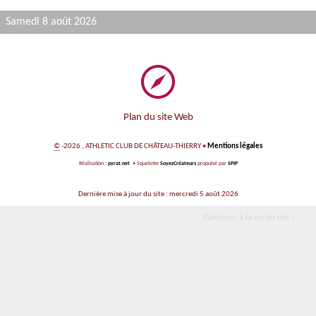
Samedi 8 août 2026
Plan du site Web
©
-2026 , ATHLETIC CLUB DE CHÂTEAU-THIERRY
•
Mentions légales
Réalisation :
pyrat.net
•
Squelette
SoyezCréateurs
propulsé par
SPIP
Dernière mise à jour du site : mercredi 5 août 2026
Participez à la vie du site !