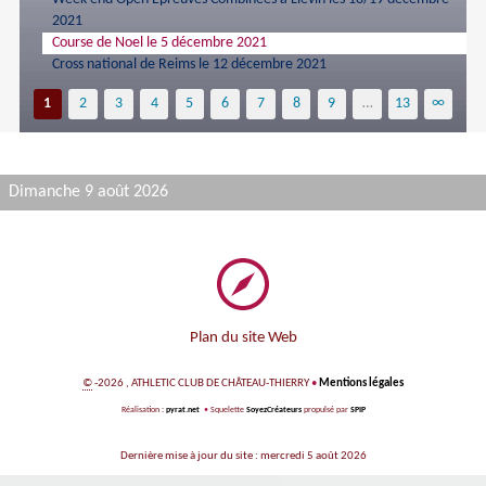
2021
Course de Noel le 5 décembre 2021
Cross national de Reims le 12 décembre 2021
1
2
3
4
5
6
7
8
9
…
13
∞
Dimanche 9 août 2026
Plan du site Web
©
-2026 , ATHLETIC CLUB DE CHÂTEAU-THIERRY
•
Mentions légales
Réalisation :
pyrat.net
•
Squelette
SoyezCréateurs
propulsé par
SPIP
Dernière mise à jour du site : mercredi 5 août 2026