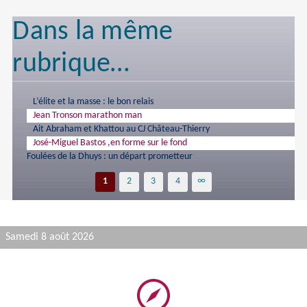
Dans la même
rubrique…
L’élite et la masse : le bon relais
Jean Tronson marathon man
Ait Abraham et Khattou au CJ Château-Thierry
José-Miguel Bastos ,en forme sur le fond
Foulées de la Dhuys : un départ prometteur
1
2
3
4
∞
Samedi 8 août 2026