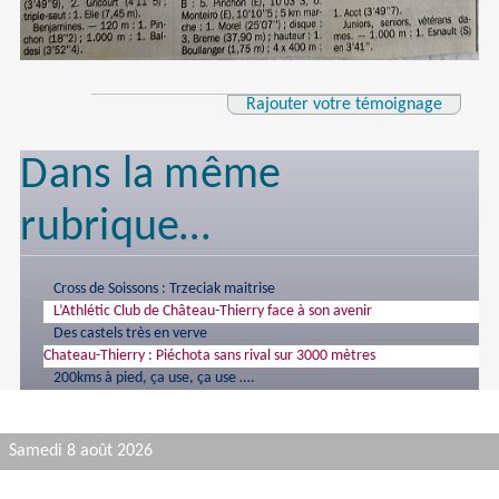
Rajouter votre témoignage
Dans la même
rubrique…
Cross de Soissons : Trzeciak maitrise
L’Athlétic Club de Château-Thierry face à son avenir
Des castels très en verve
Chateau-Thierry : Piéchota sans rival sur 3000 mètres
200kms à pied, ça use, ça use ….
Samedi 8 août 2026