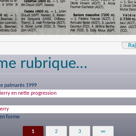
Ra
me rubrique…
 le palmarès 1999
ierry en nette progression
erry
 en forme
1
2
3
∞