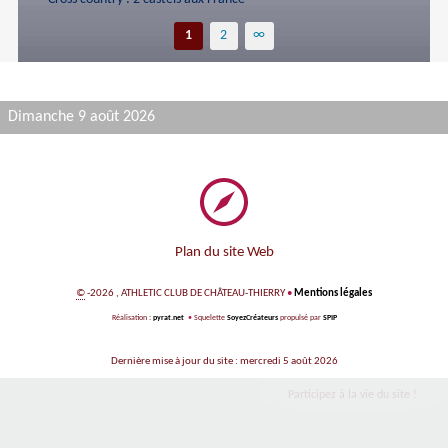
1
2
∞
Dimanche 9 août 2026
Plan du site Web
©
-2026 , ATHLETIC CLUB DE CHÂTEAU-THIERRY
•
Mentions légales
Réalisation :
pyrat.net
•
Squelette
SoyezCréateurs
propulsé par
SPIP
Dernière mise à jour du site : mercredi 5 août 2026
Participez à la vie du site !