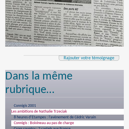
Rajouter votre témoignage
Dans la même
rubrique…
Connigis 2001
Les ambitions de Nathalie Trzeciak
8 heures d’Etampes : l’avènement de Cédric Varain
Connigis : Boivineau au pas de charge
Cross country : 2 castels aux France