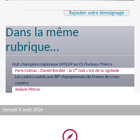
Rajouter votre témoignage
Dans la même
rubrique…
Huit champions régionaux UFOLEP au CS Chateau-Thierry
re
Paris-Colmar : Daniel Bordier : la 1
nuit c’est de la rigolade
e
Les cadets castels aux 88
championnats de France de cross-
country
Josiane Pétrus
Samedi 8 août 2026