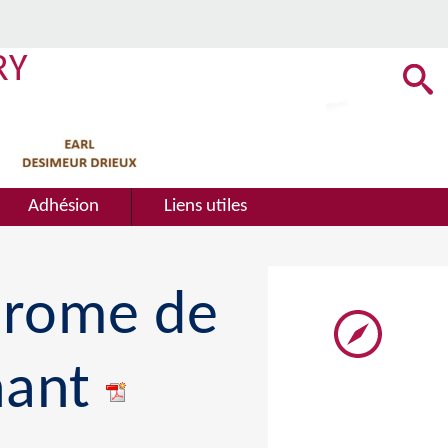
RY
Adhésion
Liens utiles
odrome de
nant