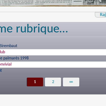
Ra
me rubrique…
 Birembaut
Club
 le palmarès 1998
onvivial
ut
1
2
∞