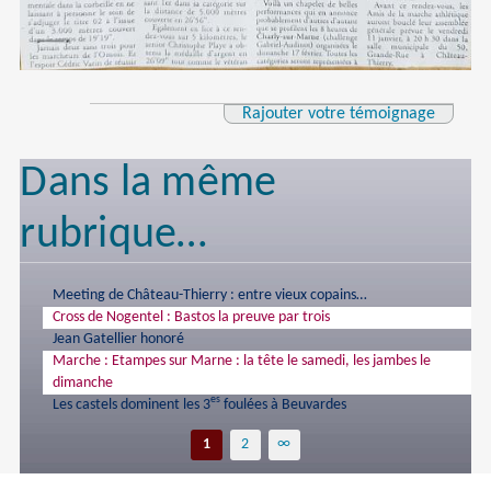
Rajouter votre témoignage
Dans la même
rubrique…
Meeting de Château-Thierry : entre vieux copains…
Cross de Nogentel : Bastos la preuve par trois
Jean Gatellier honoré
Marche : Etampes sur Marne : la tête le samedi, les jambes le
dimanche
es
Les castels dominent les 3
foulées à Beuvardes
1
2
∞