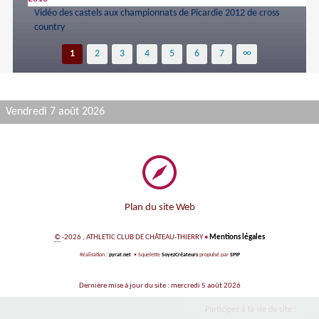
Vidéo des castels aux championnats de Picardie 2012 de cross
country
1
2
3
4
5
6
7
∞
Vendredi 7 août 2026
Plan du site Web
©
-2026 , ATHLETIC CLUB DE CHÂTEAU-THIERRY
•
Mentions légales
Réalisation :
pyrat.net
•
Squelette
SoyezCréateurs
propulsé par
SPIP
Dernière mise à jour du site : mercredi 5 août 2026
Participez à la vie du site !