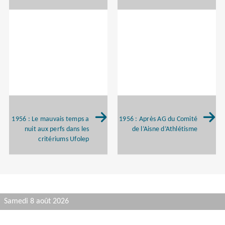
1956 : Le mauvais temps a
1956 : Après AG du Comité
nuit aux perfs dans les
de l’Aisne d’Athlétisme
critériums Ufolep
Samedi 8 août 2026