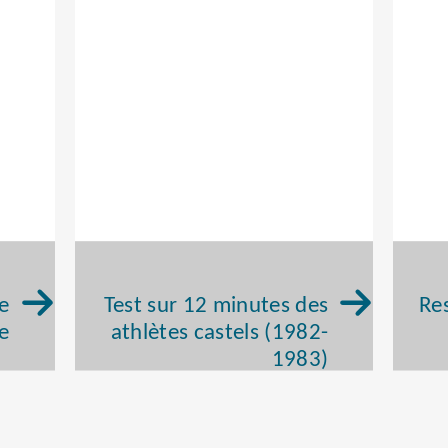
ée
Test sur 12 minutes des
Res
e
athlètes castels (1982-
1983)