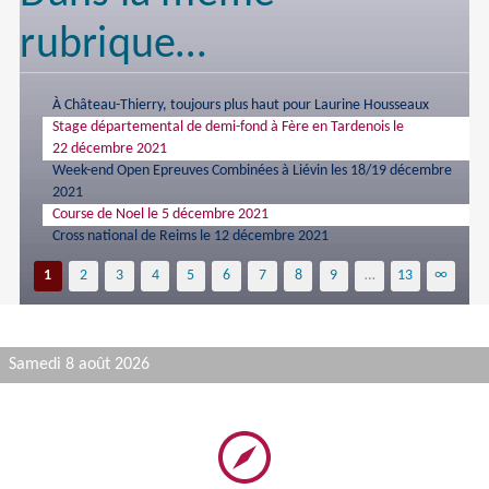
rubrique…
À Château-Thierry, toujours plus haut pour Laurine Housseaux
Stage départemental de demi-fond à Fère en Tardenois le
22 décembre 2021
Week-end Open Epreuves Combinées à Liévin les 18/19 décembre
2021
Course de Noel le 5 décembre 2021
Cross national de Reims le 12 décembre 2021
1
2
3
4
5
6
7
8
9
…
13
∞
Samedi 8 août 2026