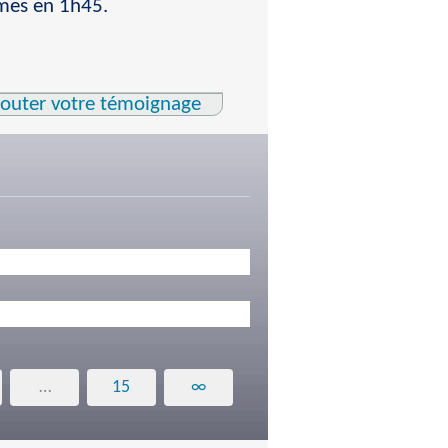
mmes en 1h45.
jouter votre témoignage
…
15
∞