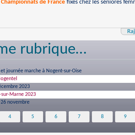
 Championnats de France
fixés chez les séniores fe
Ra
me rubrique…
et journée marche à Nogent-sur-Oise
Nogentel
décembre 2023
-sur-Marne 2023
5-26 novembre
4
5
6
7
8
9