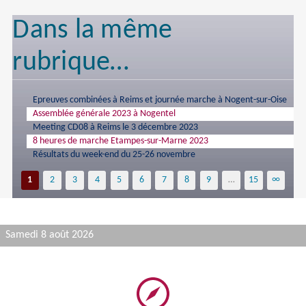
Dans la même
rubrique…
Epreuves combinées à Reims et journée marche à Nogent-sur-Oise
Assemblée générale 2023 à Nogentel
Meeting CD08 à Reims le 3 décembre 2023
8 heures de marche Etampes-sur-Marne 2023
Résultats du week-end du 25-26 novembre
1
2
3
4
5
6
7
8
9
…
15
∞
Samedi 8 août 2026