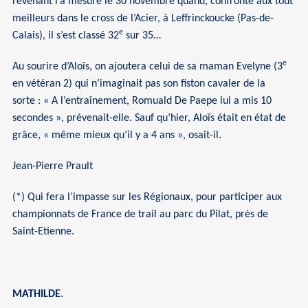
revenant l’a mesuré le 30 novembre quand, confronté aux tout
meilleurs dans le cross de l’Acier, à Leffrinckoucke (Pas-de-
e
Calais), il s’est classé 32
sur 35…
e
Au sourire d’Aloïs, on ajoutera celui de sa maman Evelyne (3
en vétéran 2) qui n’imaginait pas son fiston cavaler de la
sorte : « A l’entraînement, Romuald De Paepe lui a mis 10
secondes », prévenait-elle. Sauf qu’hier, Aloïs était en état de
grâce, « même mieux qu’il y a 4 ans », osait-il.
Jean-Pierre Prault
(*) Qui fera l’impasse sur les Régionaux, pour participer aux
championnats de France de trail au parc du Pilat, près de
Saint-Etienne.
MATHILDE
.