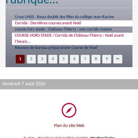
rubrique…
Cross UNSS : Beau doublé des filles du collège Jean-Racine
Corrida : Dernières courses avant Noël
course hors stade : Château-Thierry : une corrida maison
COURSE HORS STADE / Corrida de Château-Thierry : Noël avant
l’heure…
Réunion de bureau préparatoire Course de Noel
1
2
3
4
5
6
7
8
9
∞
Vendredi 7 août 2026
Plan du site Web