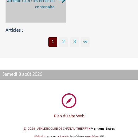
Athlétic Club : les échos du
centenaire
Articles :
1
2
3
∞
Samedi 8 août 2026
Plan du site Web
©
-2026 , ATHLETIC CLUB DE CHÂTEAU-THIERRY
•
Mentions légales
Réalisation :
pyrat.net
•
Squelette
SoyezCréateurs
propulsé par
SPIP