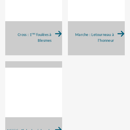
res
Cross : 1
foulées à
Marche : Letourneau à
Blesmes
l’honneur