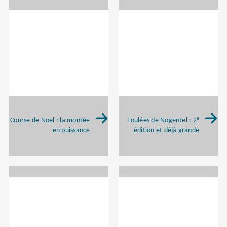
e
Course de Noel : la montée
Foulées de Nogentel : 2
en puissance
édition et déjà grande