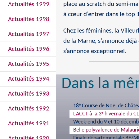
place au scratch du semi-ma
Actualités 1999
à cœur d’entrer dans le top 
Actualités 1998
Chez les féminines, la Ville
Actualités 1997
de la Marne, s’annonce déj
Actualités 1996
s’annonce exceptionnel.
Actualités 1995
Actualités 1994
Dans la mê
Actualités 1993
e
18
Course de Noel de Châte
Actualités 1992
e
L’ACCT à la 3
hivernale du CD
Week-end du 9 et 10 décembr
Actualités 1991
Belle polyvalence de Malaurie
Actualités 1990
Finale départementale BE/MI 