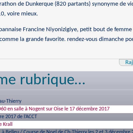
rathon de Dunkerque (820 partants) synonyme de vict
10, voire mieux.
urbannaise Francine Niyonizigiye, petit bout de femme
à comme la grande favorite. rendez-vous dimanche p
Ra
me rubrique…
au-Thierry
60 en salle à Nogent sur Oise le 17 décembre 2017
e 2017 de l’ACCT
 Krall
à Belleu / Course de Noel de Ch-Thierry les 2 et 3 décembre