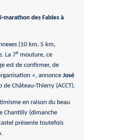
i-marathon des Fables à
annexes (10 km, 5 km,
e
e. La 7
mouture, ce
ge est de confirmer, de
’organisation », annonce
José
ub de Château-Thierry (ACCT).
ptimisme en raison du beau
e Chantilly (dimanche
castel présente toutefois
.