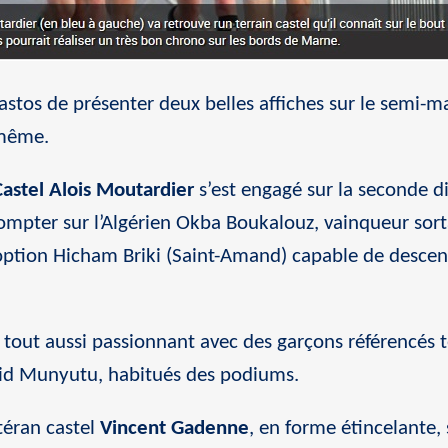
astos de présenter deux belles affiches sur le semi-m
 même.
Castel Alois Moutardier
s’est engagé sur la seconde d
compter sur l’Algérien Okba Boukalouz, vainqueur sorta
adoption Hicham Briki (Saint-Amand) capable de desce
tout aussi passionnant avec des garçons référencés 
id Munyutu, habitués des podiums.
téran castel
Vincent Gadenne
, en forme étincelante,