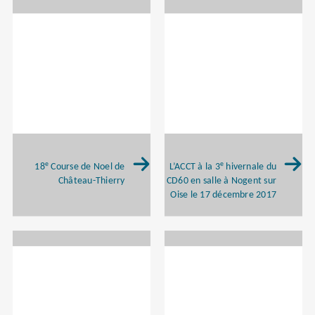
e
e
18
Course de Noel de
L’ACCT à la 3
hivernale du
Château-Thierry
CD60 en salle à Nogent sur
Oise le 17 décembre 2017