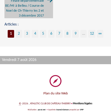
Finale départementale
BE/MI à Belleu / Course de
Noel de Ch-Thierry les 2 et
3 décembre 2017
Articles :
1
2
3
4
5
6
7
8
9
…
12
∞
Vendredi 7 août 2026
Plan du site Web
©
-2026 , ATHLETIC CLUB DE CHÂTEAU-THIERRY
•
Mentions légales
Réalisation :
pyrat.net
•
Squelette
SoyezCréateurs
propulsé par
SPIP