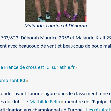
Malaurie, Laurine et Déborah
e
e
170
/323, Déborah Maurice 235
et Malaurie Krall 2
igent avec beaucoup de vent et beaucoup de boue mai
France de cross est ICI sur athle.fr
omo sont ICI
condes avant Laurine figure dans le classement, une e
es du club…. :
Mathilde Belin
membre de l’Equipe de
rticipation aux championnats d’Europe .
Les résultat