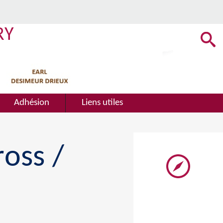
RY
Adhésion
Liens utiles
ross /