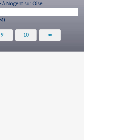
e à Nogent sur Oise
EM)
9
10
∞