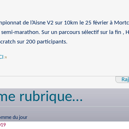
pionnat de l’Aisne V2 sur 10km le 25 février à Mortc
le semi-marathon. Sur un parcours sélectif sur la fin ,
cratch sur 200 participants.
CI
Ra
me rubrique…
homme du jour
019