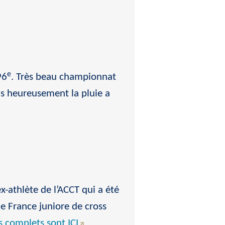
e
96
. Très beau championnat
s heureusement la pluie a
x-athlète de l’ACCT qui a été
 France juniore de cross
s complets sont ICI