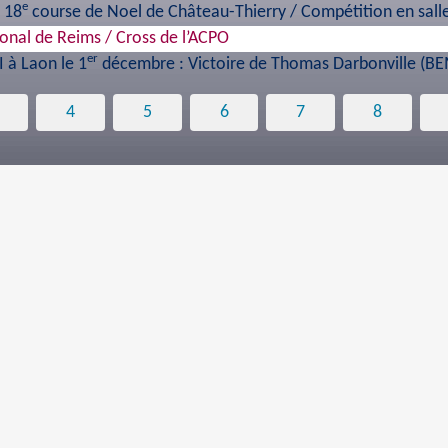
e
 18
course de Noel de Château-Thierry / Compétition en sall
onal de Reims / Cross de l’ACPO
er
 à Laon le 1
décembre : Victoire de Thomas Darbonville (B
4
5
6
7
8