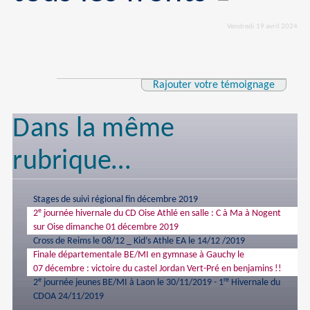
Vendredi 19 avril 2024
Rajouter votre témoignage
Dans la même
rubrique…
Stages de suivi régional fin décembre 2019
e
2
journée hivernale du CD Oise Athlé en salle : C à Ma à Nogent
sur Oise dimanche 01 décembre 2019
Cross de Reims le 08/12 _ Kid’s Athle EA le 14/12 /2019
Finale départementale BE/MI en gymnase à Gauchy le
07 décembre : victoire du castel Jordan Vert-Pré en benjamins !!
e
re
2
journée jeunes BE/MI à Laon le 30/11/2019 - 1
Hivernale du
CDOA 24/11/2019