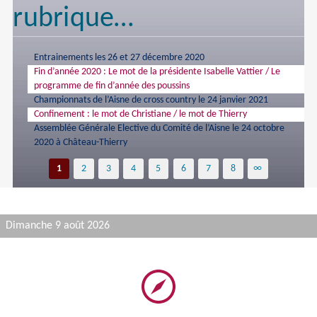
rubrique…
Entrainements les 26 et 27 décembre 2020
Fin d’année 2020 : Le mot de la présidente Isabelle Vattier / Le
programme de fin d’année des poussins
Championnats de l’Aisne de cross country le 24 janvier 2021
Confinement : le mot de Christiane / le mot de Thierry
Assemblée Générale Elective du Comité de l’Aisne le 24 octobre
2020 à Château-Thierry
1
2
3
4
5
6
7
8
∞
Dimanche 9 août 2026