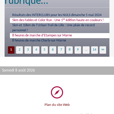
rubrique…
Résultats des INTERCLUBS pour les NULS dimanche 5 mai 2024
re
5km des Fables et Color Run : Une 1
édition haute en couleurs !
5km et 10km de l’Urban Trail de Lille : Une pluie de record
personnel !
8 heures de marche d’Etampes sur Marne
8 heures de marche Charly-sur-Marne
1
2
3
4
5
6
7
8
9
…
14
∞
Samedi 8 août 2026
Plan du site Web