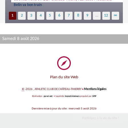
Belin va bon train
1
2
3
4
5
6
7
8
9
…
12
∞
Samedi 8 août 2026
Plan du site Web
©
-2026 , ATHLETIC CLUB DE CHÂTEAU-THIERRY
•
Mentions légales
Réalisation :
pyrat.net
•
Squelette
SoyezCréateurs
propulsé par
SPIP
Dernière mise à jour du site : mercredi 5 août 2026
Participez à la vie du site !