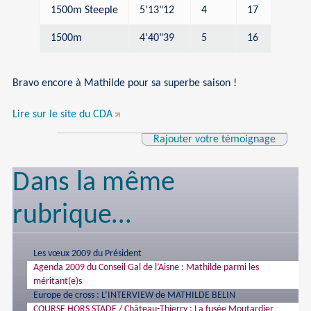
1500m Steeple
5’13"12
4
17
1500m
4’40"39
5
16
Bravo encore à Mathilde pour sa superbe saison !
Lire sur le site du CDA
Rajouter votre témoignage
Dans la même
rubrique…
Les vœux 2009 du Président
Agenda 2009 du Conseil Gal de l’Aisne : Mathilde parmi les
méritant(e)s
Europe de cross : L’INTERVIEW de MATHILDE BELIN
COURSE HORS STADE / Château-Thierry : La fusée Moutardier