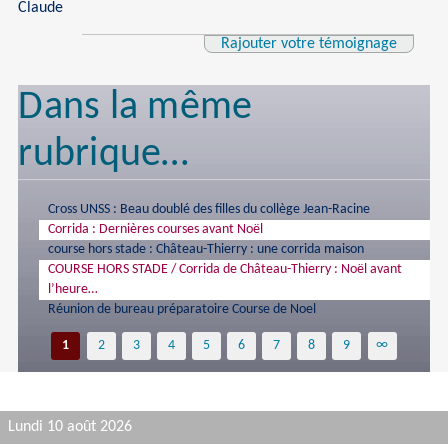
Claude
Rajouter votre témoignage
Dans la même
rubrique…
Cross UNSS : Beau doublé des filles du collège Jean-Racine
Corrida : Dernières courses avant Noël
course hors stade : Château-Thierry : une corrida maison
COURSE HORS STADE / Corrida de Château-Thierry : Noël avant
l’heure…
Réunion de bureau préparatoire Course de Noel
1
2
3
4
5
6
7
8
9
∞
Lundi 10 août 2026