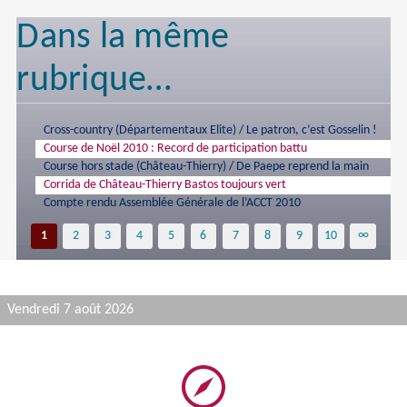
Dans la même
rubrique…
Cross-country (Départementaux Elite) / Le patron, c’est Gosselin !
Course de Noël 2010 : Record de participation battu
Course hors stade (Château-Thierry) / De Paepe reprend la main
Corrida de Château-Thierry Bastos toujours vert
Compte rendu Assemblée Générale de l’ACCT 2010
1
2
3
4
5
6
7
8
9
10
∞
Vendredi 7 août 2026