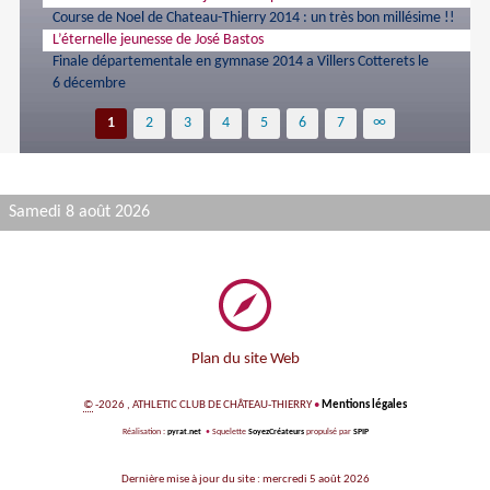
Course de Noel de Chateau-Thierry 2014 : un très bon millésime !!
L’éternelle jeunesse de José Bastos
Finale départementale en gymnase 2014 a Villers Cotterets le
6 décembre
1
2
3
4
5
6
7
∞
Samedi 8 août 2026
Plan du site Web
©
-2026 , ATHLETIC CLUB DE CHÂTEAU-THIERRY
•
Mentions légales
Réalisation :
pyrat.net
•
Squelette
SoyezCréateurs
propulsé par
SPIP
Dernière mise à jour du site : mercredi 5 août 2026