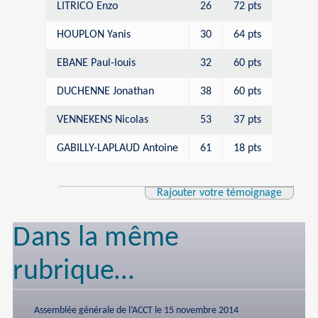
LITRICO Enzo
26
72 pts
HOUPLON Yanis
30
64 pts
EBANE Paul-louis
32
60 pts
DUCHENNE Jonathan
38
60 pts
VENNEKENS Nicolas
53
37 pts
GABILLY-LAPLAUD Antoine
61
18 pts
Rajouter votre témoignage
Dans la même
rubrique…
Assemblée générale de l’ACCT le 15 novembre 2014