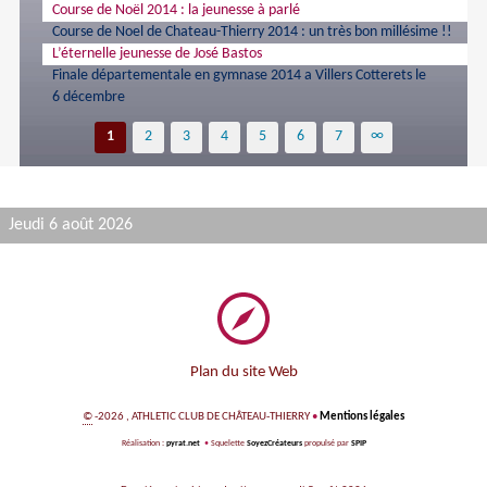
Course de Noël 2014 : la jeunesse à parlé
Course de Noel de Chateau-Thierry 2014 : un très bon millésime !!
L’éternelle jeunesse de José Bastos
Finale départementale en gymnase 2014 a Villers Cotterets le
6 décembre
1
2
3
4
5
6
7
∞
Jeudi 6 août 2026
Plan du site Web
©
-2026 , ATHLETIC CLUB DE CHÂTEAU-THIERRY
•
Mentions légales
Réalisation :
pyrat.net
•
Squelette
SoyezCréateurs
propulsé par
SPIP