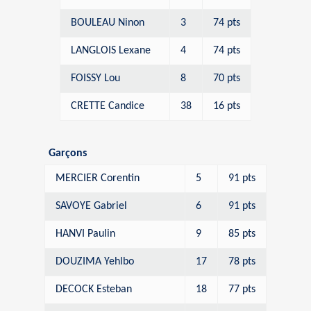
BOULEAU Ninon
3
74 pts
LANGLOIS Lexane
4
74 pts
FOISSY Lou
8
70 pts
CRETTE Candice
38
16 pts
Garçons
MERCIER Corentin
5
91 pts
SAVOYE Gabriel
6
91 pts
HANVI Paulin
9
85 pts
DOUZIMA Yehlbo
17
78 pts
DECOCK Esteban
18
77 pts