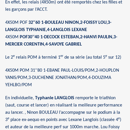
En effet, les relais (4X50m) ont été remportés chez les filles et
les garçons par l’ACCT.
4X50M POF
32’’60 1-BOULEAU NINON,2-FOISSY LOU,3-
LANGLOIS TYPHANIE,4-LANGLOIS LEXANE
4X50M
POF30’’40 1-DECOCK ESTEBAN,2-HANVI PAULIN,3-
MERCIER CORENTIN,4-SAVOYE GABRIEL
e
er
e
Le 2
relais POM à terminé 1
de sa série (au total 5
sur 12)
4X50M POM 31’’80 1-EBANE PAUL-LOUIS/POM,2-HOUPLON
YANIS/POM,3-DUCHENNE JONATHAN/POM,4-DOUZIMA
YEHLBO/POM
En individuelle,
Typhanie LANGLOIS
remporte le triathlon
(saut, course et lancer) en réalisant la meilleure performance
au lancer. , Ninon BOULEAU l’accompagne sur le podium à la
e
e
3
place ex-aequo en points avec Lexane Langlois (classée 4
)
et auteur de la meilleure perf sur 1000m marche. Lou Foissy