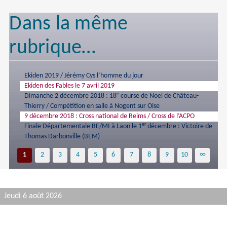
Dans la même
rubrique…
Ekiden 2019 / Jérémy Cys l’homme du jour
Ekiden des Fables le 7 avril 2019
e
Dimanche 2 décembre 2018 : 18
course de Noel de Château-
Thierry / Compétition en salle à Nogent sur Oise
9 décembre 2018 : Cross national de Reims / Cross de l’ACPO
er
Finale Départementale BE/MI à Laon le 1
décembre : Victoire de
Thomas Darbonville (BEM)
1
2
3
4
5
6
7
8
9
10
∞
Jeudi 6 août 2026