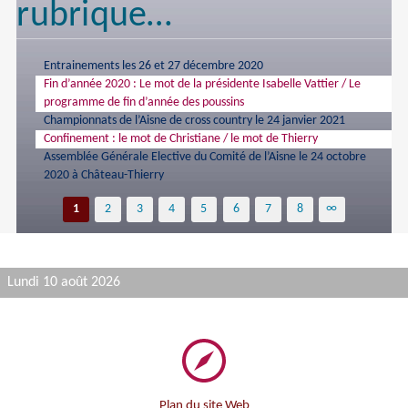
rubrique…
Entrainements les 26 et 27 décembre 2020
Fin d’année 2020 : Le mot de la présidente Isabelle Vattier / Le
programme de fin d’année des poussins
Championnats de l’Aisne de cross country le 24 janvier 2021
Confinement : le mot de Christiane / le mot de Thierry
Assemblée Générale Elective du Comité de l’Aisne le 24 octobre
2020 à Château-Thierry
1
2
3
4
5
6
7
8
∞
Lundi 10 août 2026
Plan du site Web