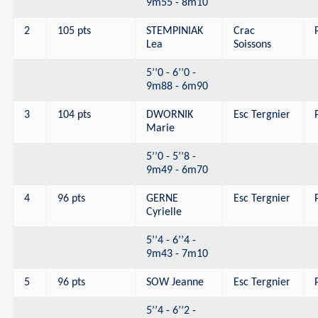
9m55 - 8m10
2
105 pts
STEMPINIAK
Crac
Lea
Soissons
5’’0 - 6’’0 -
9m88 - 6m90
3
104 pts
DWORNIK
Esc Tergnier
Marie
5’’0 - 5’’8 -
9m49 - 6m70
4
96 pts
GERNE
Esc Tergnier
Cyrielle
5’’4 - 6’’4 -
9m43 - 7m10
5
96 pts
SOW Jeanne
Esc Tergnier
5’’4 - 6’’2 -