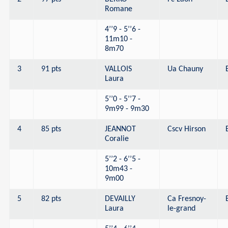
Romane
4’’9 - 5’’6 -
11m10 -
8m70
3
91 pts
VALLOIS
Ua Chauny
Laura
5’’0 - 5’’7 -
9m99 - 9m30
4
85 pts
JEANNOT
Cscv Hirson
Coralie
5’’2 - 6’’5 -
10m43 -
9m00
5
82 pts
DEVAILLY
Ca Fresnoy-
Laura
le-grand