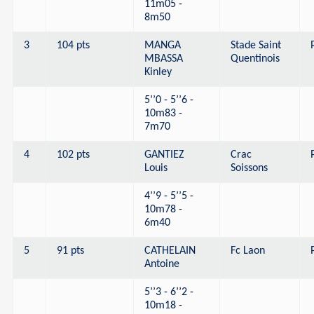
11m05 -
8m50
3
104 pts
MANGA
Stade Saint
MBASSA
Quentinois
Kinley
5’’0 - 5’’6 -
10m83 -
7m70
4
102 pts
GANTIEZ
Crac
Louis
Soissons
4’’9 - 5’’5 -
10m78 -
6m40
5
91 pts
CATHELAIN
Fc Laon
Antoine
5’’3 - 6’’2 -
10m18 -