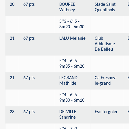
20
67 pts
BOUREE
Stade Saint
Withney
Quentinois
5’’3 - 6’’5 -
8m90 - 6m30
21
67 pts
LALU Melanie
Club
Athletisme
De Belleu
5’’4 - 6’’5 -
9m35 - 6m20
21
67 pts
LEGRAND
Ca Fresnoy-
Mathilde
le-grand
5’’4 - 6’’5 -
9m30 - 6m10
23
67 pts
DELVILLE
Esc Tergnier
Sandrine