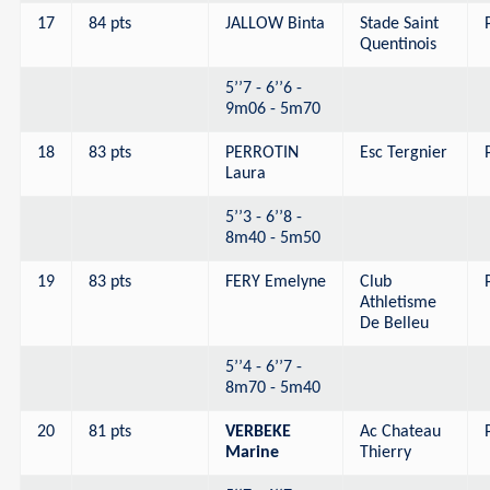
17
84 pts
JALLOW Binta
Stade Saint
Quentinois
5’’7 - 6’’6 -
9m06 - 5m70
18
83 pts
PERROTIN
Esc Tergnier
Laura
5’’3 - 6’’8 -
8m40 - 5m50
19
83 pts
FERY Emelyne
Club
Athletisme
De Belleu
5’’4 - 6’’7 -
8m70 - 5m40
20
81 pts
VERBEKE
Ac Chateau
Marine
Thierry