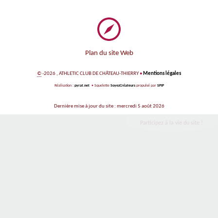
Plan du site Web
©
-2026 , ATHLETIC CLUB DE CHÂTEAU-THIERRY
•
Mentions légales
Réalisation :
pyrat.net
•
Squelette
SoyezCréateurs
propulsé par
SPIP
Dernière mise à jour du site : mercredi 5 août 2026
Participez à la vie du site !