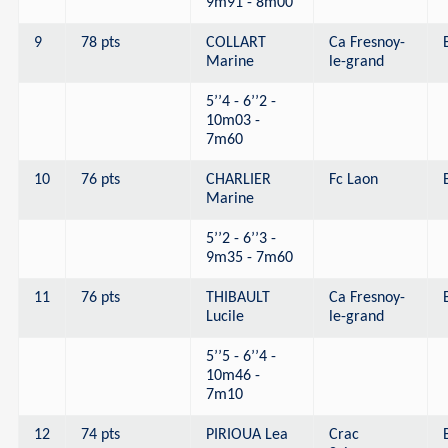
9m91 - 8m00
9
78 pts
COLLART
Ca Fresnoy-
Marine
le-grand
5’’4 - 6’’2 -
10m03 -
7m60
10
76 pts
CHARLIER
Fc Laon
Marine
5’’2 - 6’’3 -
9m35 - 7m60
11
76 pts
THIBAULT
Ca Fresnoy-
Lucile
le-grand
5’’5 - 6’’4 -
10m46 -
7m10
12
74 pts
PIRIOUA Lea
Crac