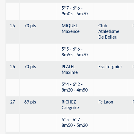
5’’7 - 6’’6 -
9m05 - 5m70
25
73 pts
MIQUEL
Club
Maxence
Athletisme
De Belleu
5’’5 - 6’’6 -
8m55 - 5m70
26
70 pts
PLATEL
Esc Tergnier
Maxime
5’’4 - 6’’2 -
8m20 - 4m50
27
69 pts
RICHEZ
Fc Laon
Gregoire
5’’5 - 6’’7 -
8m50 - 5m20