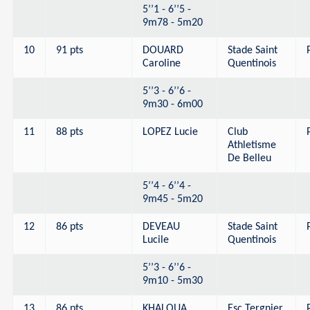
5’’1 - 6’’5 -
9m78 - 5m20
10
91 pts
DOUARD
Stade Saint
Caroline
Quentinois
5’’3 - 6’’6 -
9m30 - 6m00
11
88 pts
LOPEZ Lucie
Club
Athletisme
De Belleu
5’’4 - 6’’4 -
9m45 - 5m20
12
86 pts
DEVEAU
Stade Saint
Lucile
Quentinois
5’’3 - 6’’6 -
9m10 - 5m30
13
86 pts
KHALOUA
Esc Tergnier