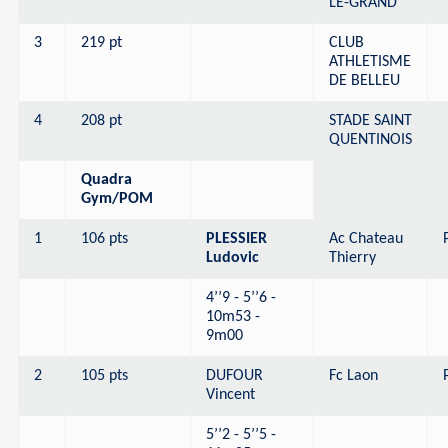
LE-GRAND
3
219 pt
CLUB
ATHLETISME
DE BELLEU
4
208 pt
STADE SAINT
QUENTINOIS
Quadra
Gym/POM
1
106 pts
PLESSIER
Ac Chateau
Ludovic
Thierry
4’’9 - 5’’6 -
10m53 -
9m00
2
105 pts
DUFOUR
Fc Laon
Vincent
5’’2 - 5’’5 -