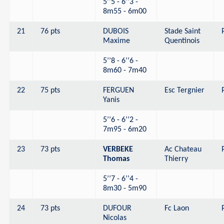
5’’5 - 6’’3 -
8m55 - 6m00
21
76 pts
DUBOIS
Stade Saint
Maxime
Quentinois
5’’8 - 6’’6 -
8m60 - 7m40
22
75 pts
FERGUEN
Esc Tergnier
Yanis
5’’6 - 6’’2 -
7m95 - 6m20
23
73 pts
VERBEKE
Ac Chateau
Thomas
Thierry
5’’7 - 6’’4 -
8m30 - 5m90
24
73 pts
DUFOUR
Fc Laon
Nicolas