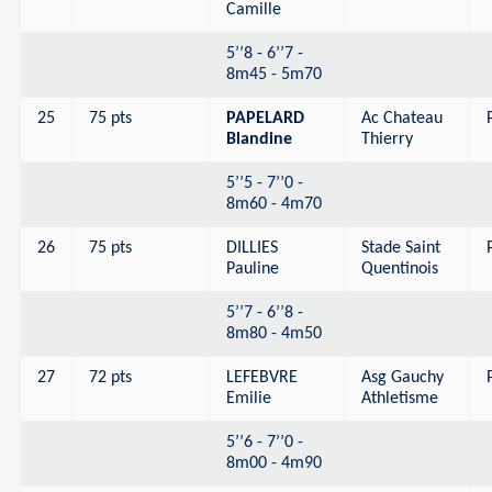
Camille
5’’8 - 6’’7 -
8m45 - 5m70
25
75 pts
PAPELARD
Ac Chateau
Blandine
Thierry
5’’5 - 7’’0 -
8m60 - 4m70
26
75 pts
DILLIES
Stade Saint
Pauline
Quentinois
5’’7 - 6’’8 -
8m80 - 4m50
27
72 pts
LEFEBVRE
Asg Gauchy
Emilie
Athletisme
5’’6 - 7’’0 -
8m00 - 4m90