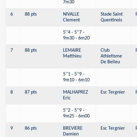
7m30
6
88 pts
NIVALLE
Stade Saint
Clement
Quentinois
5’’4 - 5’’7 -
9m30 - 6m20
7
88 pts
LEMAIRE
Club
Matthieu
Athletisme
De Belleu
5’’1 - 5’’9 -
9m10 - 6m10
8
87 pts
MALHAPREZ
Esc Tergnier
Eric
5’’2 - 5’’9 -
9m25 - 6m00
9
86 pts
BREVIERE
Esc Tergnier
Damien