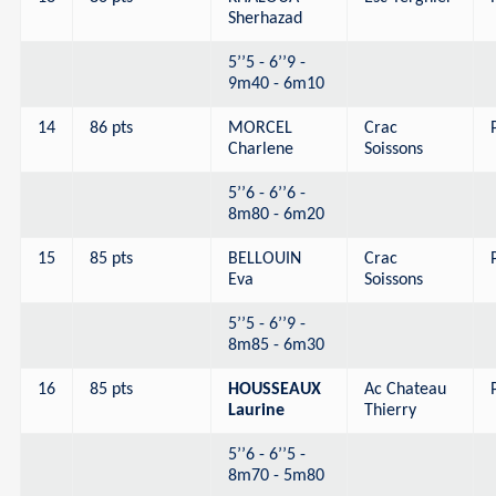
Sherhazad
5’’5 - 6’’9 -
9m40 - 6m10
14
86 pts
MORCEL
Crac
Charlene
Soissons
5’’6 - 6’’6 -
8m80 - 6m20
15
85 pts
BELLOUIN
Crac
Eva
Soissons
5’’5 - 6’’9 -
8m85 - 6m30
16
85 pts
HOUSSEAUX
Ac Chateau
Laurine
Thierry
5’’6 - 6’’5 -
8m70 - 5m80