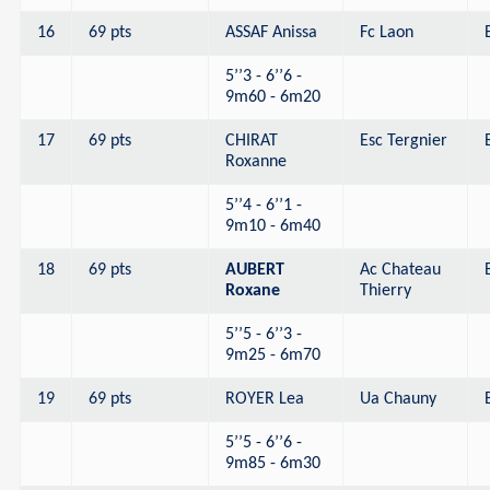
16
69 pts
ASSAF Anissa
Fc Laon
5’’3 - 6’’6 -
9m60 - 6m20
17
69 pts
CHIRAT
Esc Tergnier
Roxanne
5’’4 - 6’’1 -
9m10 - 6m40
18
69 pts
AUBERT
Ac Chateau
Roxane
Thierry
5’’5 - 6’’3 -
9m25 - 6m70
19
69 pts
ROYER Lea
Ua Chauny
5’’5 - 6’’6 -
9m85 - 6m30