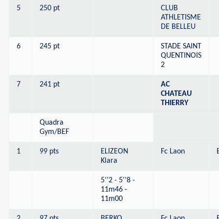
5
250 pt
CLUB
ATHLETISME
DE BELLEU
6
245 pt
STADE SAINT
QUENTINOIS
2
7
241 pt
AC
CHATEAU
THIERRY
Quadra
Gym/BEF
1
99 pts
ELIZEON
Fc Laon
Klara
5’’2 - 5’’8 -
11m46 -
11m00
2
97 pts
BERKO
Fc Laon