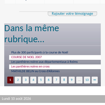
Rajouter votre témoignage
Dans la même
rubrique…
Plus de 300 participants à la course de Noël
COURSE DE NOEL 2007
Les panthères noires aux départementaux à Reims
Les panthères noires en cross
MATHILDE BELIN au Cross d’Allonnes
1
2
3
4
5
6
7
8
9
…
13
∞
Lundi 10 août 2026