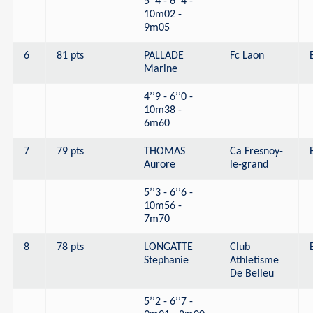
5’’4 - 6’’4 -
10m02 -
9m05
6
81 pts
PALLADE
Fc Laon
Marine
4’’9 - 6’’0 -
10m38 -
6m60
7
79 pts
THOMAS
Ca Fresnoy-
Aurore
le-grand
5’’3 - 6’’6 -
10m56 -
7m70
8
78 pts
LONGATTE
Club
Stephanie
Athletisme
De Belleu
5’’2 - 6’’7 -