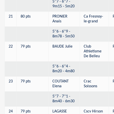
5’’7 - 6’’7 -
9m15 - 5m20
21
80 pts
PRONIER
Ca Fresnoy-
Anais
le-grand
5’’6 - 6’’9 -
8m78 - 5m50
22
79 pts
BAUDE Julie
Club
Athletisme
De Belleu
5’’6 - 6’’4 -
8m20 - 4m80
23
79 pts
COUTANT
Crac
Elena
Soissons
5’’7 - 7’’1 -
8m40 - 6m30
24
79 pts
LAGASSE
Cscv Hirson