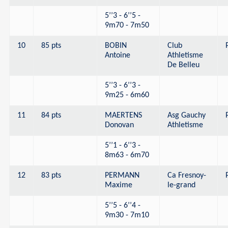
5’’3 - 6’’5 -
9m70 - 7m50
10
85 pts
BOBIN
Club
Antoine
Athletisme
De Belleu
5’’3 - 6’’3 -
9m25 - 6m60
11
84 pts
MAERTENS
Asg Gauchy
Donovan
Athletisme
5’’1 - 6’’3 -
8m63 - 6m70
12
83 pts
PERMANN
Ca Fresnoy-
Maxime
le-grand
5’’5 - 6’’4 -
9m30 - 7m10