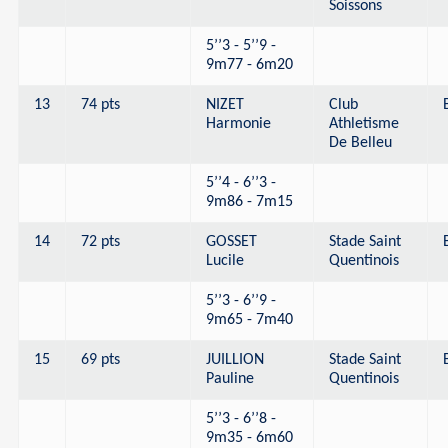
Soissons
5’’3 - 5’’9 -
9m77 - 6m20
13
74 pts
NIZET
Club
Harmonie
Athletisme
De Belleu
5’’4 - 6’’3 -
9m86 - 7m15
14
72 pts
GOSSET
Stade Saint
Lucile
Quentinois
5’’3 - 6’’9 -
9m65 - 7m40
15
69 pts
JUILLION
Stade Saint
Pauline
Quentinois
5’’3 - 6’’8 -
9m35 - 6m60