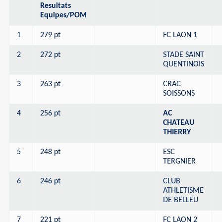
Resultats
Equipes/POM
1
279 pt
FC LAON 1
2
272 pt
STADE SAINT
QUENTINOIS
3
263 pt
CRAC
SOISSONS
4
256 pt
AC
CHATEAU
THIERRY
5
248 pt
ESC
TERGNIER
6
246 pt
CLUB
ATHLETISME
DE BELLEU
7
221 pt
FC LAON 2