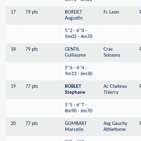
17
79 pts
BORDET
Fc Laon
Augustin
5’’2 - 6’’0 -
9m02 - 4m70
18
79 pts
GENTIL
Crac
Guillaume
Soissons
5’’6 - 6’’4 -
9m13 - 6m30
19
77 pts
ROBLET
Ac Chateau
Stephane
Thierry
5’’5 - 6’’7 -
8m90 - 6m70
20
77 pts
GOMBART
Asg Gauchy
Marcelin
Athletisme