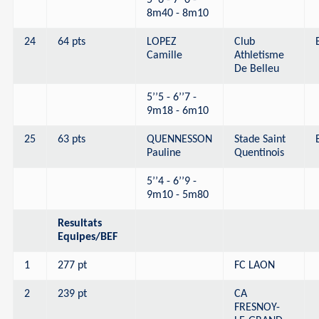
5’’6 - 7’’0 -
8m40 - 8m10
24
64 pts
LOPEZ
Club
Camille
Athletisme
De Belleu
5’’5 - 6’’7 -
9m18 - 6m10
25
63 pts
QUENNESSON
Stade Saint
Pauline
Quentinois
5’’4 - 6’’9 -
9m10 - 5m80
Resultats
Equipes/BEF
1
277 pt
FC LAON
2
239 pt
CA
FRESNOY-