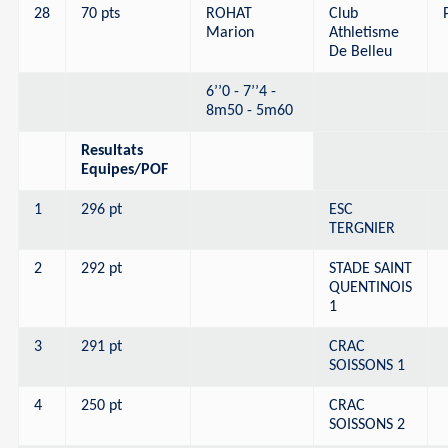
28
70 pts
ROHAT
Club
Marion
Athletisme
De Belleu
6’’0 - 7’’4 -
8m50 - 5m60
Resultats
Equipes/POF
1
296 pt
ESC
TERGNIER
2
292 pt
STADE SAINT
QUENTINOIS
1
3
291 pt
CRAC
SOISSONS 1
4
250 pt
CRAC
SOISSONS 2