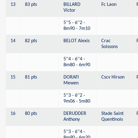
13
83 pts
BILLARD
Fc Laon
Victor
5’’5 - 6’’2 -
8m90 - 7m10
14
82 pts
BELOT Alexis
Crac
Soissons
5’’4 - 6’’4 -
8m80 - 6m90
15
81 pts
DORAFI
Cscv Hirson
Mewen
5’’3 - 6’’2 -
9m06 - 5m80
16
80 pts
DERUDDER
Stade Saint
Anthony
Quentinois
5’’3 - 6’’4 -
8m90 - 6m20