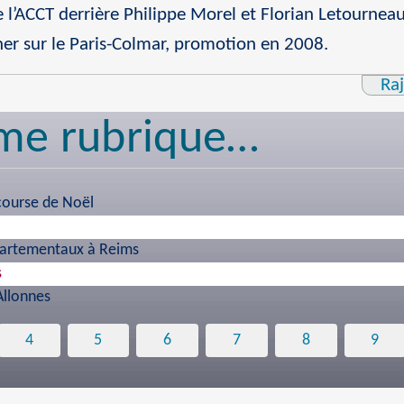
e l’ACCT derrière Philippe Morel et Florian Letourne
gner sur le Paris-Colmar, promotion en 2008.
Ra
me rubrique…
 course de Noël
partementaux à Reims
s
Allonnes
4
5
6
7
8
9