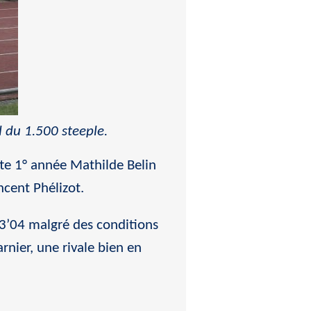
l du 1.500 steeple.
tte 1° année Mathilde Belin
ncent Phélizot.
n 3’04 malgré des conditions
nier, une rivale bien en