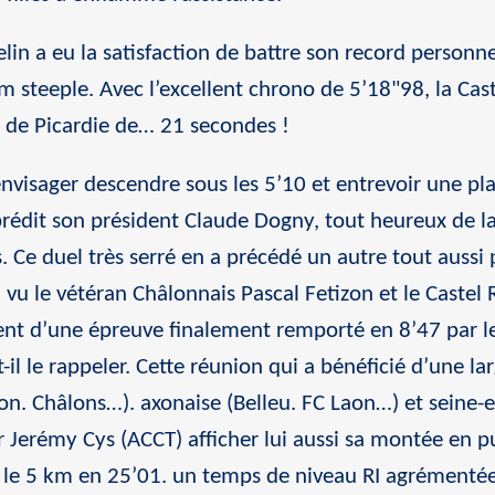
lin a eu la satisfaction de battre son record personnel
m steeple. Avec l’excellent chrono de 5’18"98, la Ca
rd de Picardie de… 21 secondes !
 envisager descendre sous les 5’10 et entrevoir une p
rédit son président Claude Dogny, tout heureux de la
 Ce duel très serré en a précédé un autre tout aussi 
 a vu le vétéran Châlonnais Pascal Fetizon et le Cast
t d’une épreuve finalement remporté en 8’47 par le l
-il le rappeler. Cette réunion qui a bénéficié d’une l
n. Châlons…). axonaise (Belleu. FC Laon…) et seine-
 Jerémy Cys (ACCT) afficher lui aussi sa montée en 
t le 5 km en 25’01. un temps de niveau RI agrémenté