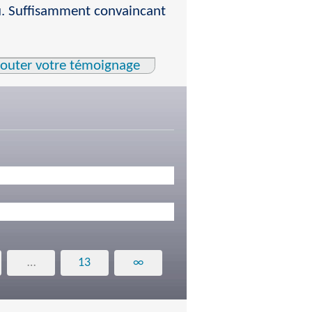
au. Suffisamment convaincant
jouter votre témoignage
…
13
∞