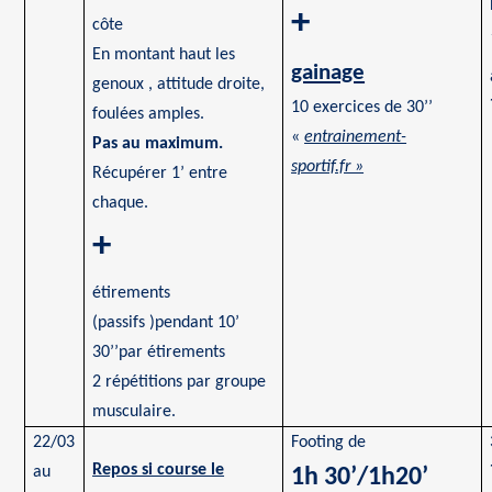
+
côte
En montant haut les
gainage
genoux ,
attitude droite,
10 exercices de 30’’
foulées amples.
«
entrainement-
Pas au maximum.
sportif.fr »
Récupérer 1’ entre
chaque.
+
étirements
(
passifs )pendant
10’
30’’par étirements
2 répétitions par groupe
musculaire.
22/03
Footing de
Repos si course le
au
1h 30’/1h20’