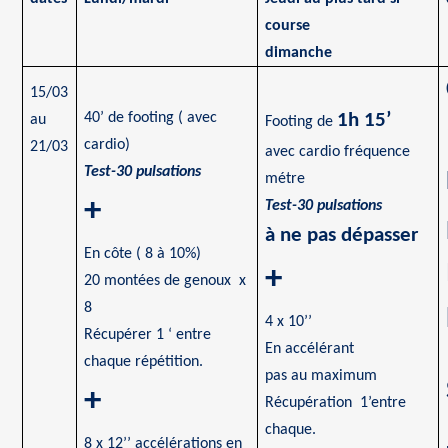
course
dimanche
15/03
40’ de footing
( avec
1h 15’
au
Footing de
cardio
)
21/03
avec
cardio
fréquence
Test-30 pulsations
métre
+
Test-30 pulsations
à ne pas dépasser
En côte
( 8
à 10%)
+
20 montées de genoux x
8
4 x 10’’
Récupérer 1 ‘ entre
En accélérant
chaque répétition.
pas au maximum
+
Récupération 1’entre
chaque.
8 x 12’’ accélérations en