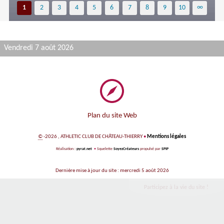
1
2
3
4
5
6
7
8
9
10
∞
Vendredi 7 août 2026
Plan du site Web
©
-2026 , ATHLETIC CLUB DE CHÂTEAU-THIERRY
•
Mentions légales
Réalisation :
pyrat.net
•
Squelette
SoyezCréateurs
propulsé par
SPIP
Dernière mise à jour du site : mercredi 5 août 2026
Participez à la vie du site !