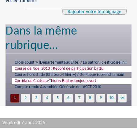
Vos entraineurs
Rajouter votre témoignage
Dans la même
rubrique…
Cross-country (Départementaux Elite) / Le patron, c’est Gosselin !
Course de Noël 2010 : Record de participation battu
Course hors stade (Château-Thierry) / De Paepe reprend la main
Corrida de Château-Thierry Bastos toujours vert
Compte rendu Assemblée Générale de l’ACCT 2010
1
2
3
4
5
6
7
8
9
10
∞
Vendredi 7 août 2026