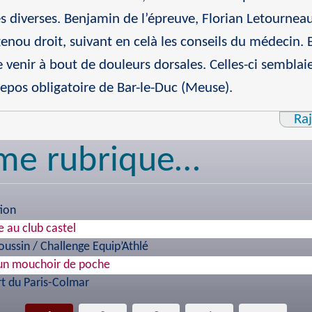
s diverses. Benjamin de l’épreuve, Florian Letournea
genou droit, suivant en celà les conseils du médecin. 
e venir à bout de douleurs dorsales. Celles-ci semblaie
repos obligatoire de Bar-le-Duc (Meuse).
Ra
me rubrique…
tion
 au club castel
ussin / Challenge Equip’Athlé
 un mouchoir de poche
rt du Paris-Colmar