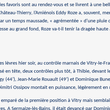
s favoris sont au rendez-vous et se livrent à une bel
Château-Thierry, l’Amiénois Eddy Roze a, souvent, me
ar un temps maussade, « agrémentée » d’une pluie d
tesse au grand fond, Roze va-t-il tenir la dragée haute
es lèvres hier soir, au contrôle marnais de Vitry-le-Fr
é en tête, deux contrôles plus tôt, à Thibie, devant l
egy (44’), Jean-Marie Rouault (49’) et Dominique Bunel
Dimitri Ossipov montait en puissance, légèrement en r
st emparé de la première position à Vitry mais semblai
res. A Sermaize-lès-Bains, il était devancé par Domi