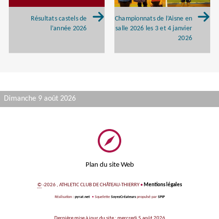
Résultats castels de
Championnats de l’Aisne en
l’année 2026
salle 2026 les 3 et 4 janvier
2026
Dimanche 9 août 2026
Plan du site Web
©
-2026 , ATHLETIC CLUB DE CHÂTEAU-THIERRY
•
Mentions légales
Réalisation :
pyrat.net
•
Squelette
SoyezCréateurs
propulsé par
SPIP
Dernière mise à jour du site : mercredi 5 août 2026