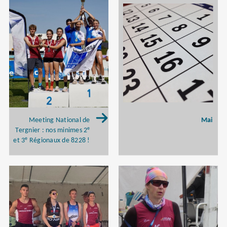
Mai
Meeting National de
e
Tergnier : nos minimes 2
e
et 3
Régionaux de 8228 !