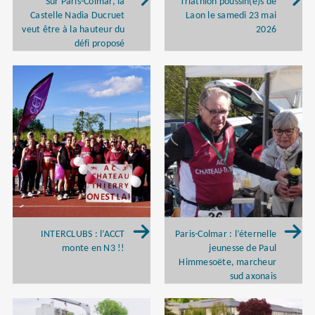
Sur Paris-Colmar, la
Triathlon poussin(e)s de
Castelle Nadia Ducruet
Laon le samedi 23 mai
veut être à la hauteur du
2026
défi proposé
INTERCLUBS : l’ACCT
Paris-Colmar : l’éternelle
monte en N3 !!
jeunesse de Paul
Himmesoëte, marcheur
sud axonais