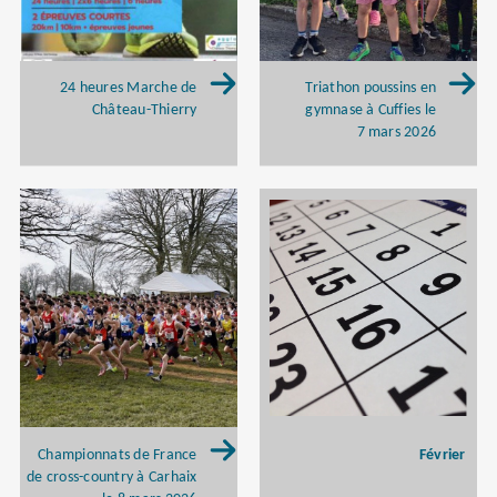
24 heures Marche de
Triathon poussins en
Château-Thierry
gymnase à Cuffies le
7 mars 2026
Février
Championnats de France
de cross-country à Carhaix